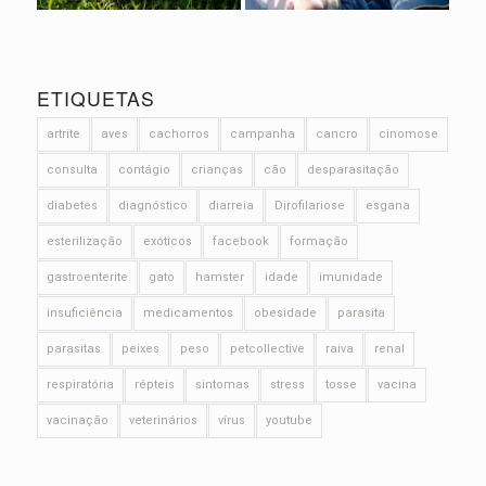
ETIQUETAS
artrite
aves
cachorros
campanha
cancro
cinomose
consulta
contágio
crianças
cão
desparasitação
diabetes
diagnóstico
diarreia
Dirofilariose
esgana
esterilização
exóticos
facebook
formação
gastroenterite
gato
hamster
idade
imunidade
insuficiência
medicamentos
obesidade
parasita
parasitas
peixes
peso
petcollective
raiva
renal
respiratória
répteis
sintomas
stress
tosse
vacina
vacinação
veterinários
vírus
youtube