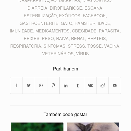
DESPARASITAÇÃO
,
DIABETES
,
DIAGNÓSTICO
,
DIARREIA
,
DIROFILARIOSE
,
ESGANA
,
ESTERILIZAÇÃO
,
EXÓTICOS
,
FACEBOOK
,
GASTROENTERITE
,
GATO
,
HAMSTER
,
IDADE
,
IMUNIDADE
,
MEDICAMENTOS
,
OBESIDADE
,
PARASITA
,
PEIXES
,
PESO
,
RAIVA
,
RENAL
,
RÉPTEIS
,
RESPIRATÓRIA
,
SINTOMAS
,
STRESS
,
TOSSE
,
VACINA
,
VETERINÁRIOS
,
VÍRUS
Partilhar em
Também pode gostar