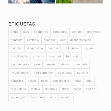
ETIQUETAS
artrite
aves
cachorros
campanha
cancro
cinomose
consulta
contágio
crianças
cão
desparasitação
diabetes
diagnóstico
diarreia
Dirofilariose
esgana
esterilização
exóticos
facebook
formação
gastroenterite
gato
hamster
idade
imunidade
insuficiência
medicamentos
obesidade
parasita
parasitas
peixes
peso
petcollective
raiva
renal
respiratória
répteis
sintomas
stress
tosse
vacina
vacinação
veterinários
vírus
youtube