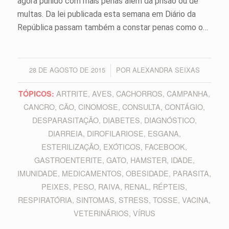
agora punido com mais penas além da prisão ou de
multas. Da lei publicada esta semana em Diário da
República passam também a constar penas como o…
28 DE AGOSTO DE 2015
POR
ALEXANDRA SEIXAS
/
ARTRITE
,
AVES
,
CACHORROS
,
CAMPANHA
,
TÓPICOS:
CANCRO
,
CÃO
,
CINOMOSE
,
CONSULTA
,
CONTÁGIO
,
DESPARASITAÇÃO
,
DIABETES
,
DIAGNÓSTICO
,
DIARREIA
,
DIROFILARIOSE
,
ESGANA
,
ESTERILIZAÇÃO
,
EXÓTICOS
,
FACEBOOK
,
GASTROENTERITE
,
GATO
,
HAMSTER
,
IDADE
,
IMUNIDADE
,
MEDICAMENTOS
,
OBESIDADE
,
PARASITA
,
PEIXES
,
PESO
,
RAIVA
,
RENAL
,
RÉPTEIS
,
RESPIRATÓRIA
,
SINTOMAS
,
STRESS
,
TOSSE
,
VACINA
,
VETERINÁRIOS
,
VÍRUS