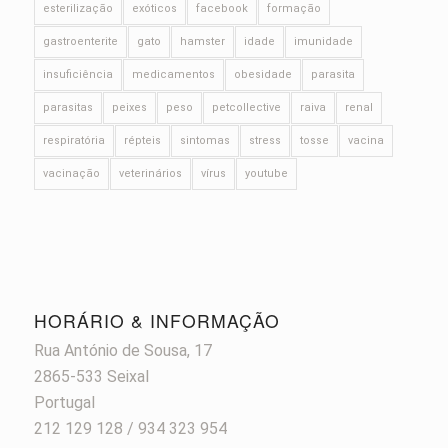
esterilização
exóticos
facebook
formação
gastroenterite
gato
hamster
idade
imunidade
insuficiência
medicamentos
obesidade
parasita
parasitas
peixes
peso
petcollective
raiva
renal
respiratória
répteis
sintomas
stress
tosse
vacina
vacinação
veterinários
vírus
youtube
HORÁRIO & INFORMAÇÃO
Rua António de Sousa, 17
2865-533 Seixal
Portugal
212 129 128 / 934 323 954