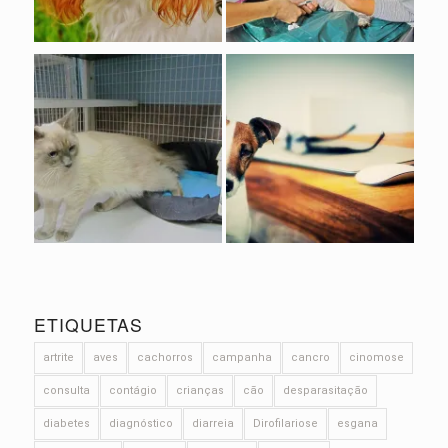
ETIQUETAS
artrite
aves
cachorros
campanha
cancro
cinomose
consulta
contágio
crianças
cão
desparasitação
diabetes
diagnóstico
diarreia
Dirofilariose
esgana