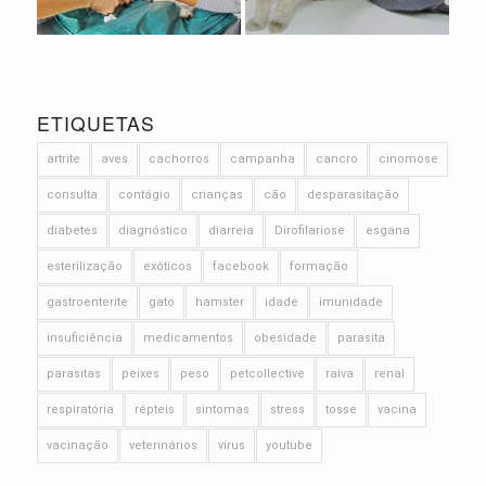
ETIQUETAS
artrite
aves
cachorros
campanha
cancro
cinomose
consulta
contágio
crianças
cão
desparasitação
diabetes
diagnóstico
diarreia
Dirofilariose
esgana
esterilização
exóticos
facebook
formação
gastroenterite
gato
hamster
idade
imunidade
insuficiência
medicamentos
obesidade
parasita
parasitas
peixes
peso
petcollective
raiva
renal
respiratória
répteis
sintomas
stress
tosse
vacina
vacinação
veterinários
vírus
youtube