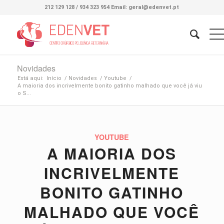
212 129 128 / 934 323 954 Email: geral@edenvet.pt
Novidades
Está aqui:
Início
/
Novidades
/
Youtube
/
A maioria dos incrivelmente bonito gatinho malhado que você já viu
o S...
YOUTUBE
A MAIORIA DOS
INCRIVELMENTE
BONITO GATINHO
MALHADO QUE VOCÊ