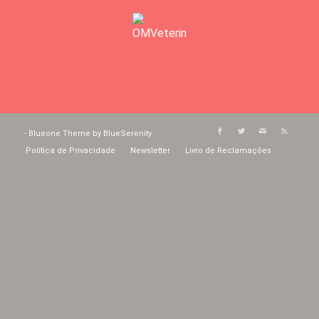
-
Blueone Theme by BlueSerenity
Política de Privacidade
Newsletter
Livro de Reclamações