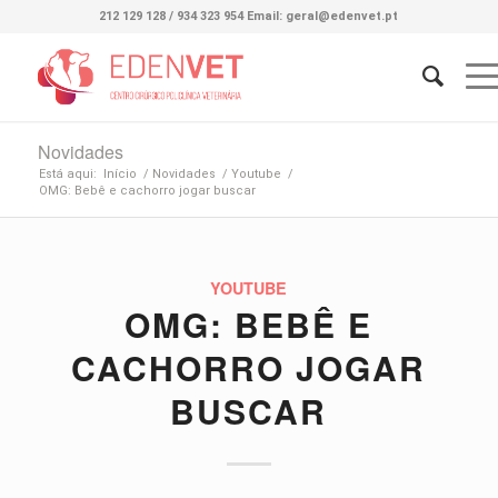
212 129 128 / 934 323 954 Email: geral@edenvet.pt
Novidades
Está aqui:
Início
/
Novidades
/
Youtube
/
OMG: Bebê e cachorro jogar buscar
YOUTUBE
OMG: BEBÊ E
CACHORRO JOGAR
BUSCAR