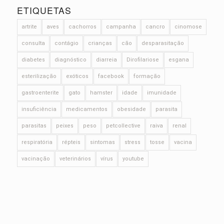
ETIQUETAS
artrite
aves
cachorros
campanha
cancro
cinomose
consulta
contágio
crianças
cão
desparasitação
diabetes
diagnóstico
diarreia
Dirofilariose
esgana
esterilização
exóticos
facebook
formação
gastroenterite
gato
hamster
idade
imunidade
insuficiência
medicamentos
obesidade
parasita
parasitas
peixes
peso
petcollective
raiva
renal
respiratória
répteis
sintomas
stress
tosse
vacina
vacinação
veterinários
vírus
youtube