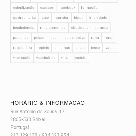
esterilização
exóticos
facebook
formação
gastroenterite
gato
hamster
idade
imunidade
insuficiência
medicamentos
obesidade
parasita
parasitas
peixes
peso
petcollective
raiva
renal
respiratória
répteis
sintomas
stress
tosse
vacina
vacinação
veterinários
vírus
youtube
HORÁRIO & INFORMAÇÃO
Rua António de Sousa, 17
2865-533 Seixal
Portugal
212 129 128 / 934 323 954