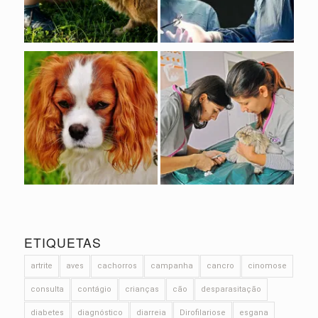
ETIQUETAS
artrite
aves
cachorros
campanha
cancro
cinomose
consulta
contágio
crianças
cão
desparasitação
diabetes
diagnóstico
diarreia
Dirofilariose
esgana