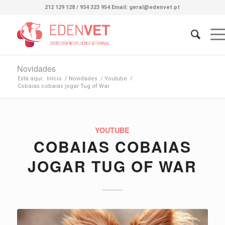
212 129 128 / 934 323 954 Email: geral@edenvet.pt
Novidades
Está aqui:
Início
/
Novidades
/
Youtube
/
Cobaias cobaias jogar Tug of War
YOUTUBE
COBAIAS COBAIAS
JOGAR TUG OF WAR