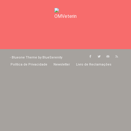
-
Blueone Theme by BlueSerenity
Política de Privacidade
Newsletter
Livro de Reclamações