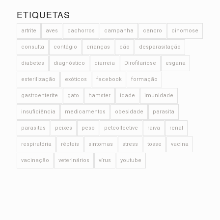
ETIQUETAS
artrite
aves
cachorros
campanha
cancro
cinomose
consulta
contágio
crianças
cão
desparasitação
diabetes
diagnóstico
diarreia
Dirofilariose
esgana
esterilização
exóticos
facebook
formação
gastroenterite
gato
hamster
idade
imunidade
insuficiência
medicamentos
obesidade
parasita
parasitas
peixes
peso
petcollective
raiva
renal
respiratória
répteis
sintomas
stress
tosse
vacina
vacinação
veterinários
vírus
youtube