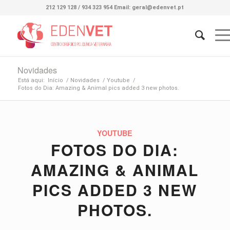
212 129 128 / 934 323 954 Email: geral@edenvet.pt
Novidades
Está aqui:
Início
/
Novidades
/
Youtube
/
Fotos do Dia: Amazing & Animal pics added 3 new photos.
YOUTUBE
FOTOS DO DIA:
AMAZING & ANIMAL
PICS ADDED 3 NEW
PHOTOS.