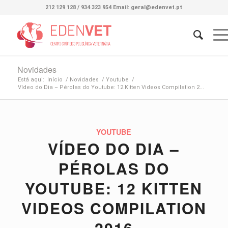
212 129 128 / 934 323 954 Email: geral@edenvet.pt
Novidades
Está aqui:
Início
/
Novidades
/
Youtube
/
Vídeo do Dia – Pérolas do Youtube: 12 Kitten Videos Compilation 2...
YOUTUBE
VÍDEO DO DIA –
PÉROLAS DO
YOUTUBE: 12 KITTEN
VIDEOS COMPILATION
2016