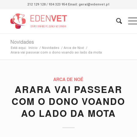
212 129 128 / 934 323 954 Email: geral@edenvet.pt
Novidades
Está aqui:
Início
/
Novidades
/
Arca de Noé
/
Arara vai passear com o dono voando ao lado da mota
ARCA DE NOÉ
ARARA VAI PASSEAR
COM O DONO VOANDO
AO LADO DA MOTA