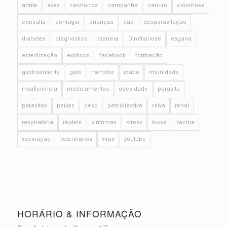
artrite
aves
cachorros
campanha
cancro
cinomose
consulta
contágio
crianças
cão
desparasitação
diabetes
diagnóstico
diarreia
Dirofilariose
esgana
esterilização
exóticos
facebook
formação
gastroenterite
gato
hamster
idade
imunidade
insuficiência
medicamentos
obesidade
parasita
parasitas
peixes
peso
petcollective
raiva
renal
respiratória
répteis
sintomas
stress
tosse
vacina
vacinação
veterinários
vírus
youtube
HORÁRIO & INFORMAÇÃO