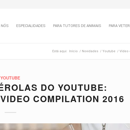
 NÓS
ESPECIALIDADES
PARA TUTORES DE ANIMAIS
PARA VETER
Está aqui:
Início
/
Novidades
/
Youtube
/
Vídeo 
YOUTUBE
PÉROLAS DO YOUTUBE:
VIDEO COMPILATION 2016