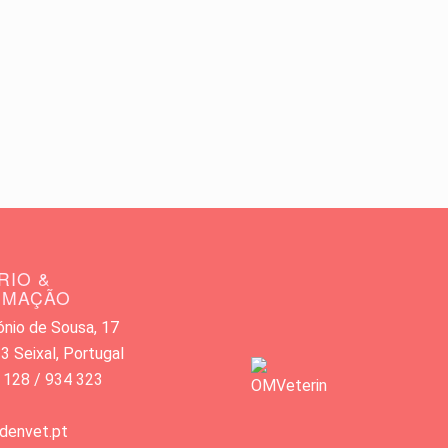
RIO &
RMAÇÃO
nio de Sousa, 17
 Seixal, Portugal
 128 / 934 323
denvet.pt