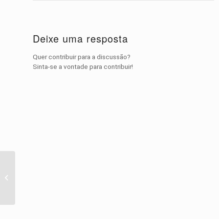
Deixe uma resposta
Quer contribuir para a discussão?
Sinta-se a vontade para contribuir!
Fotos do Dia: Amazing
& Animal pics added 6
new photos.