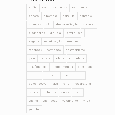
artrite
aves
cachorros
campanha
cancro
cinomose
consulta
contágio
crianças
cão
desparasitação
diabetes
diagnóstico
diarreia
Dirofilariose
esgana
esterilização
exóticos
facebook
formação
gastroenterite
gato
hamster
idade
imunidade
insuficiência
medicamentos
obesidade
parasita
parasitas
peixes
peso
petcollective
raiva
renal
respiratória
répteis
sintomas
stress
tosse
vacina
vacinação
veterinários
vírus
youtube