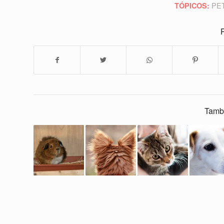
PE
TÓPICOS:
P
Tamb